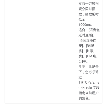
支持十万级别
观众同时播
放，播放延时
低至
1000ms。
适合：[语音低
延时直播]、
[语音直播连
麦]、[语聊
房]、[K 歌
房]、[FM 电
台]等。
注意：此场景
下，您必须通
过
TRTCParams
中的 role 字段
指定当前用户
的角色。