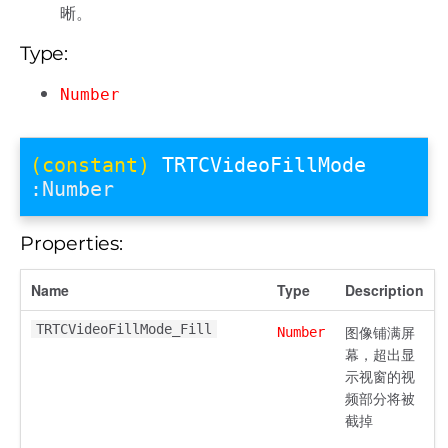
晰。
Type:
Number
(constant)
TRTCVideoFillMode
:Number
Properties:
Name
Type
Description
TRTCVideoFillMode_Fill
图像铺满屏
Number
幕，超出显
示视窗的视
频部分将被
截掉