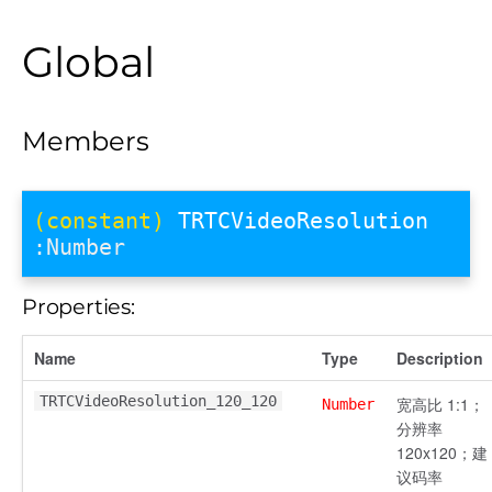
Global
Members
(constant)
TRTCVideoResolution
:Number
Properties:
Name
Type
Description
TRTCVideoResolution_120_120
宽高比 1:1；
Number
分辨率
120x120；建
议码率