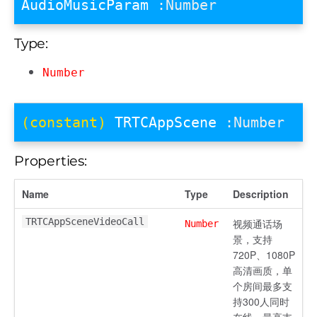
AudioMusicParam
:Number
Type:
Number
(constant)
TRTCAppScene
:Number
Properties:
Name
Type
Description
TRTCAppSceneVideoCall
视频通话场
Number
景，支持
720P、1080P
高清画质，单
个房间最多支
持300人同时