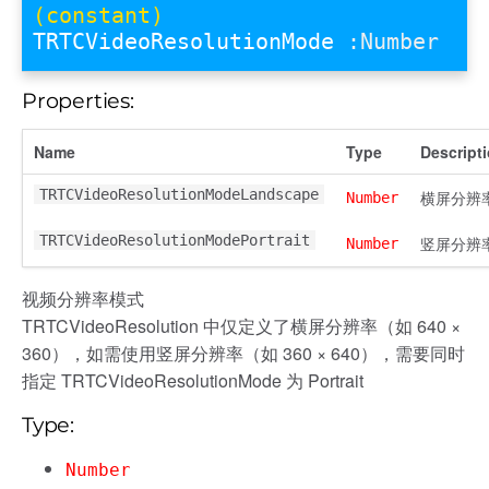
(constant)
TRTCVideoResolutionMode
:Number
Properties:
Name
Type
Descript
TRTCVideoResolutionModeLandscape
横屏分辨
Number
TRTCVideoResolutionModePortrait
竖屏分辨
Number
视频分辨率模式
TRTCVideoResolution 中仅定义了横屏分辨率（如 640 ×
360），如需使用竖屏分辨率（如 360 × 640），需要同时
指定 TRTCVideoResolutionMode 为 Portrait
Type:
Number