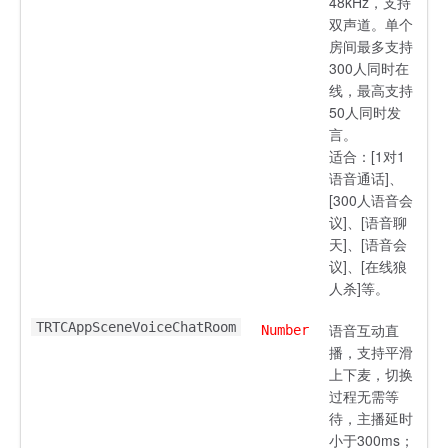
48kHz，支持
双声道。单个
房间最多支持
300人同时在
线，最高支持
50人同时发
言。
适合：[1对1
语音通话]、
[300人语音会
议]、[语音聊
天]、[语音会
议]、[在线狼
人杀]等。
TRTCAppSceneVoiceChatRoom
语音互动直
Number
播，支持平滑
上下麦，切换
过程无需等
待，主播延时
小于300ms；