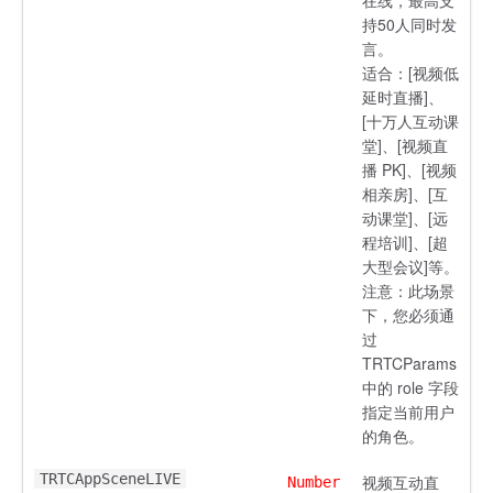
在线，最高支
持50人同时发
言。
适合：[视频低
延时直播]、
[十万人互动课
堂]、[视频直
播 PK]、[视频
相亲房]、[互
动课堂]、[远
程培训]、[超
大型会议]等。
注意：此场景
下，您必须通
过
TRTCParams
中的 role 字段
指定当前用户
的角色。
TRTCAppSceneLIVE
视频互动直
Number