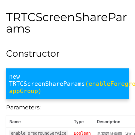
TRTCScreenSharePar
ams
Constructor
new
TRTCScreenShareParams
(enableForegr
appGroup)
Parameters:
Name
Type
Description
enableForegroundService
Boolean
是否同时启用 SDK 