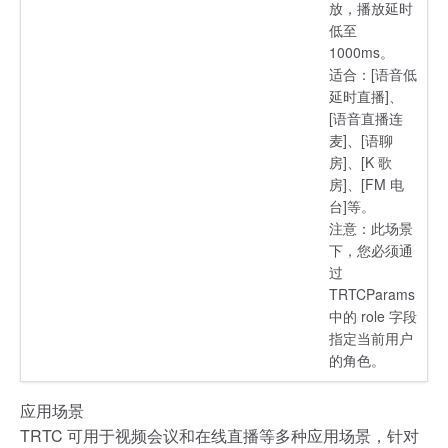
放，播放延时
低至
1000ms。
适合：[语音低
延时直播]、
[语音直播连
麦]、[语聊
房]、[K 歌
房]、[FM 电
台]等。
注意：此场景
下，您必须通
过
TRTCParams
中的 role 字段
指定当前用户
的角色。
应用场景
TRTC 可用于视频会议和在线直播等多种应用场景，针对