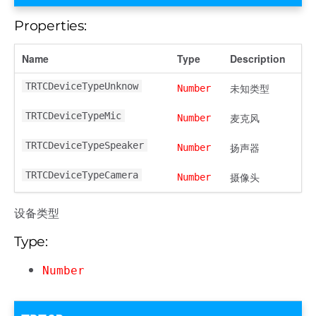
Properties:
Name
Type
Description
TRTCDeviceTypeUnknow
未知类型
Number
TRTCDeviceTypeMic
麦克风
Number
TRTCDeviceTypeSpeaker
扬声器
Number
TRTCDeviceTypeCamera
摄像头
Number
设备类型
Type:
Number