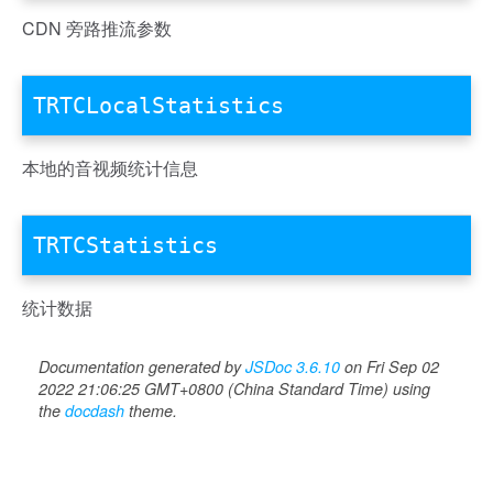
CDN 旁路推流参数
TRTCLocalStatistics
本地的音视频统计信息
TRTCStatistics
统计数据
Documentation generated by
JSDoc 3.6.10
on Fri Sep 02
2022 21:06:25 GMT+0800 (China Standard Time) using
the
docdash
theme.