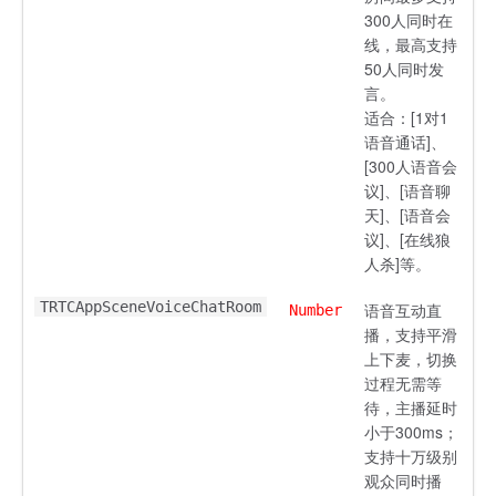
300人同时在
线，最高支持
50人同时发
言。
适合：[1对1
语音通话]、
[300人语音会
议]、[语音聊
天]、[语音会
议]、[在线狼
人杀]等。
TRTCAppSceneVoiceChatRoom
语音互动直
Number
播，支持平滑
上下麦，切换
过程无需等
待，主播延时
小于300ms；
支持十万级别
观众同时播