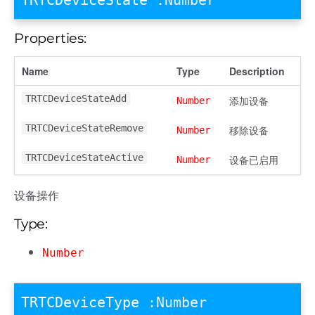
TRTCDeviceState
:Number
Properties:
Name
Type
Description
TRTCDeviceStateAdd
添加设备
Number
TRTCDeviceStateRemove
移除设备
Number
TRTCDeviceStateActive
设备已启用
Number
设备操作
Type:
Number
TRTCDeviceType
:Number