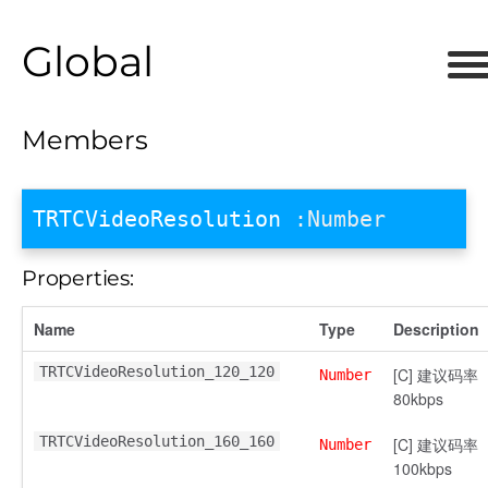
Global
Members
TRTCVideoResolution
:Number
Properties:
Name
Type
Description
TRTCVideoResolution_120_120
[C] 建议码率
Number
80kbps
TRTCVideoResolution_160_160
[C] 建议码率
Number
100kbps